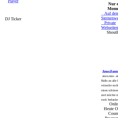
Nur e
Mome
Auf de
Sternenw
DJ Ticker
Private
Webseite
Shout
AmoxiSanto
28.03.2026 - 1
Hallo an alle 
wünsche euch
einen schöne
und möchte m
euch bedanke
Onli
den gestrige
Heute O
Count
SPuppe68