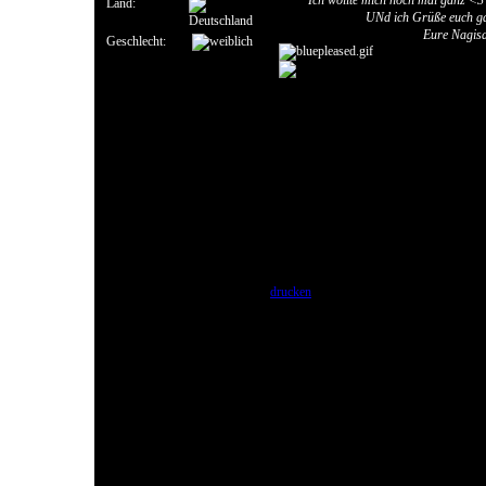
Ich wollte mich noch mal ganz <3
Land:
UNd ich Grüße euch ga
Eure Nagis
Geschlecht:
drucken