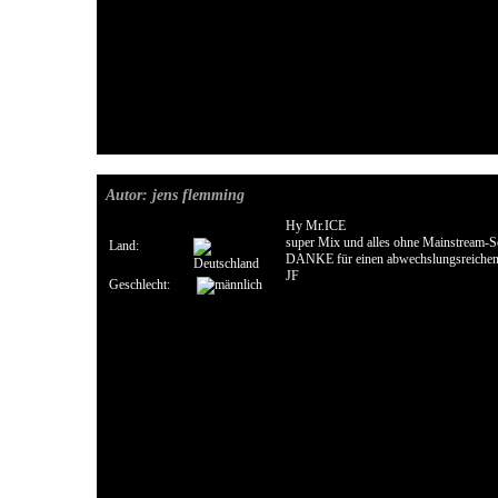
Autor: jens flemming
Hy Mr.ICE
super Mix und alles ohne Mainstream-S
Land:
DANKE für einen abwechslungsreichen
JF
Geschlecht: