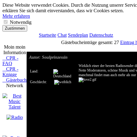
Diese Website verwendet Cookies. Durch die Nutzung unserer Servic
erklären Sie sich damit einverstanden, dass wir Cookies setzen.
Mehr erfahren
Notwendig
Zustimmen
Startseite
Chat
Sendeplan
Datenschutz
Gästebucheinträge gesamt: 27
Eintrag 
Moin moin
Information
Autor: Soulprinzessin
CPR -
FAQ
Wirklich einer der besten Radiosender d
CPR -
Nette Moderatoren, schöne Musik und v
Land:
Knigge
manchmal findet man auch mehr als nur
Gästebuch
Geschlecht:
Network