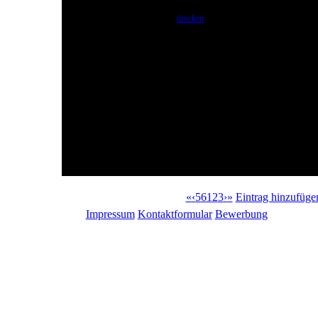
drucken
«
‹
5
6
1
2
3
›
»
Eintrag hinzufüge
Impressum
Kontaktformular
Bewerbung