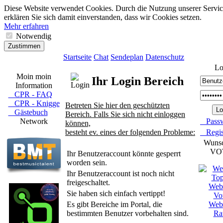
Diese Website verwendet Cookies. Durch die Nutzung unserer Servic
erklären Sie sich damit einverstanden, dass wir Cookies setzen.
Mehr erfahren
Notwendig
Zustimmen
Startseite
Chat
Sendeplan
Datenschutz
Lo
Moin moin
Ihr Login Bereich
Information
CPR - FAQ
CPR - Knigge
Betreten Sie hier den geschützten
Gästebuch
Bereich. Falls Sie sich nicht einloggen
Network
Passw
können,
besteht ev. eines der folgenden Probleme:
Regist
Wuns
VO
Ihr Benutzeraccount könnte gesperrt
worden sein.
Ihr Benutzeraccount ist noch nicht
freigeschaltet.
Sie haben sich einfach vertippt!
Es gibt Bereiche im Portal, die
bestimmten Benutzer vorbehalten sind.